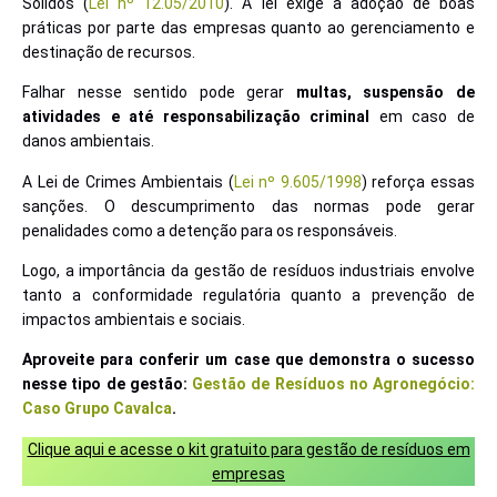
Sólidos (
Lei nº 12.05/2010
). A lei exige a adoção de boas
práticas por parte das empresas quanto ao gerenciamento e
destinação de recursos.
Falhar nesse sentido pode gerar
multas, suspensão de
atividades e até responsabilização criminal
em caso de
danos ambientais.
A Lei de Crimes Ambientais (
Lei nº 9.605/1998
) reforça essas
sanções. O descumprimento das normas pode gerar
penalidades como a detenção para os responsáveis.
Logo, a importância da gestão de resíduos industriais envolve
tanto a conformidade regulatória quanto a prevenção de
impactos ambientais e sociais.
Aproveite para conferir um case que demonstra o sucesso
nesse tipo de gestão:
Gestão de Resíduos no Agronegócio:
Caso Grupo Cavalca
.
Clique aqui e acesse o kit gratuito para gestão de resíduos em
empresas