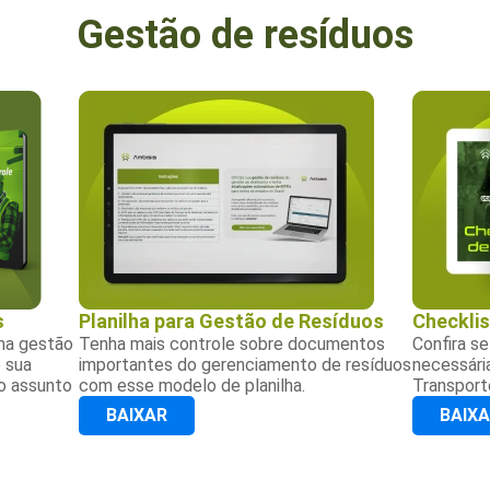
Gestão de resíduos
s
Planilha para Gestão de Resíduos
Checkli
ma gestão
Tenha mais controle sobre documentos
Confira s
e sua
importantes do gerenciamento de resíduos
necessári
o assunto
com esse modelo de planilha.
Transport
BAIXAR
BAIX