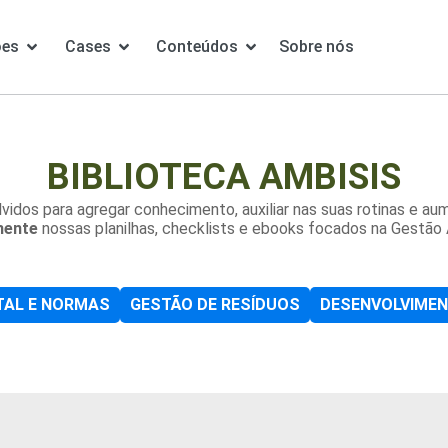
ões
Cases
Conteúdos
Sobre nós
BIBLIOTECA AMBISIS
idos para agregar conhecimento, auxiliar nas suas rotinas e au
mente
nossas planilhas, checklists e ebooks focados na Gestão 
TAL E NORMAS
GESTÃO DE RESÍDUOS
DESENVOLVIMEN