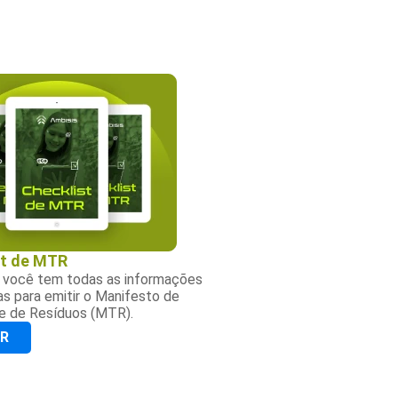
st de MTR
e você tem todas as informações
as para emitir o Manifesto de
e de Resíduos (MTR).
AR