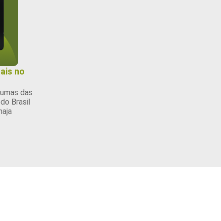
ais no
gumas das
do Brasil
haja