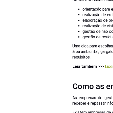
orientação para 
realização de est
elaboração de pr
realização de vist
gestão de não co
gestão de resídu
Uma dica para escolher
área ambiental, gargal
requisitos.
Leia também
>>>
Lice
Como as em
As empresas de gestã
receber e repassar info
Existem empresas de c