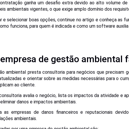
contratação ganha um desafio extra devido ao alto volume de t
is ambientais vigentes, o que exige amplo domínio dos requisito
iar e selecionar boas opções, continue no artigo e conheça as 
omo funciona, para quem é indicada e como um software auxilia 
empresa de gestão ambiental 
 ambiental presta consultoria para negócios que precisam g
 atualizadas e orientar sobre as medidas necessárias para o cu
plicam ao cliente.
 consultoria avalia o negócio, lista os impactos da atividade e 
 eliminar danos e impactos ambientais.
da as empresas de danos financeiros e reputacionais devid
lações ambientais.
izadas por uma empresa de gestão ambiental são: