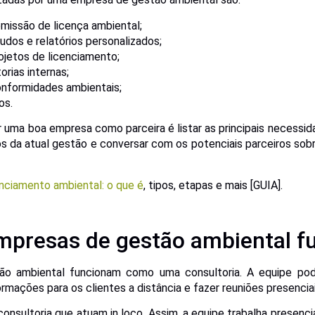
emissão de licença ambiental;
udos e relatórios personalizados;
ojetos de licenciamento;
orias internas;
nformidades ambientais;
os.
 uma boa empresa como parceira é listar as principais necessi
os da atual gestão e conversar com os potenciais parceiros sob
nciamento ambiental: o que é
, tipos, etapas e mais [GUIA].
presas de gestão ambiental f
o ambiental funcionam como uma consultoria. A equipe po
rmações para os clientes a distância e fazer reuniões presenciai
onsultoria que atuam in loco. Assim, a equipe trabalha presenc