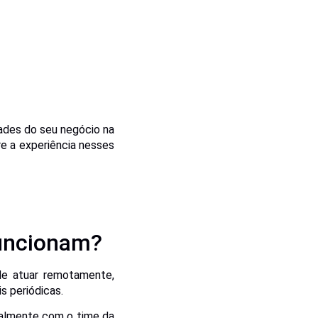
dades do seu negócio na
re a experiência nesses
uncionam?
de atuar remotamente,
s periódicas.
ialmente com o time da