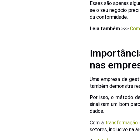
Esses são apenas algu
se o seu negócio preci
da conformidade.
Leia também
>>>
Como
Importânci
nas empre
Uma empresa de gestão
também demonstra resp
Por isso, o método de
sinalizam um bom parc
dados.
Com a
transformação d
setores, inclusive na á