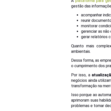
A
plataforma para ge
gestão das informações
acompanhar indic
reunir documento
monitorar condic
gerenciar as não
gerar relatórios 
Quanto mais complex
ambientais.
Dessa forma, as empre
o cumprimento dos pra
Por isso, a
atualizaç
negócios ainda utiliz
transformação na menta
Isso porque ao automat
aprimoram suas habili
problemas e tomar dec