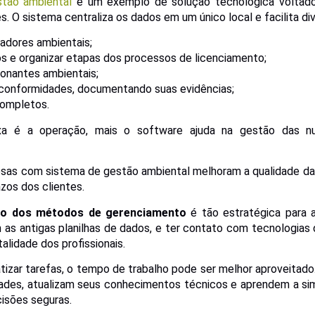
stão ambiental
é um exemplo de solução tecnológica voltado
. O sistema centraliza os dados em um único local e facilita di
adores ambientais;
s e organizar etapas dos processos de licenciamento;
ionantes ambientais;
 conformidades, documentando suas evidências;
completos.
a é a operação, mais o software ajuda na gestão das n
sas com sistema de gestão ambiental melhoram a qualidade da
zos dos clientes.
ão dos métodos de gerenciamento
é tão estratégica para a
am as antigas planilhas de dados, e ter contato com tecnologia
lidade dos profissionais.
izar tarefas, o tempo de trabalho pode ser melhor aproveitado
dades, atualizam seus conhecimentos técnicos e aprendem a simp
isões seguras.