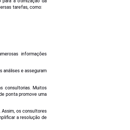
 para a otimização da
versas tarefas, como:
umerosas informações
s análises e asseguram
s consultorias. Muitos
s de ponta promove uma
. Assim, os consultores
lificar a resolução de