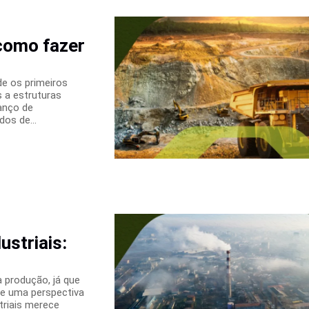
como fazer
de os primeiros
s a estruturas
anço de
os de...
ustriais:
a produção, já que
De uma perspectiva
triais merece