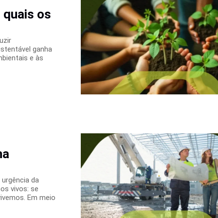
 quais os
uzir
ustentável ganha
bientais e às
na
 urgência da
os vivos: se
vivemos. Em meio