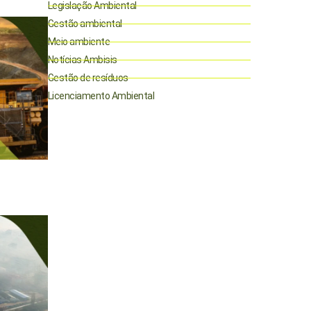
Legislação Ambiental
Gestão ambiental
Meio ambiente
Notícias Ambisis
Gestão de resíduos
Licenciamento Ambiental