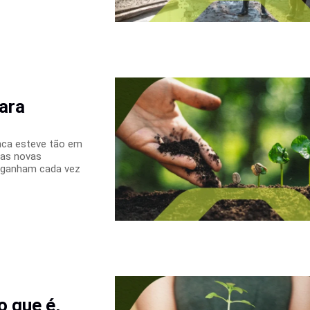
para
nca esteve tão em
 as novas
e ganham cada vez
o que é,