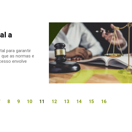
al a
al para garantir
 que as normas e
cesso envolve
7
8
9
10
11
12
13
14
15
16