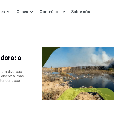
ões
Cases
Conteúdos
Sobre nós
dora: o
e em diversas
 discreta, mas
tender esse