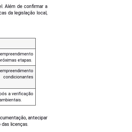
l. Além de confirmar a
as da legislação local,
do empreendimento
 próximas etapas.
empreendimento
ondicionantes
após a verificação
ambientais.
ocumentação, antecipar
 das licenças.