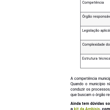
Competência
Órgão responsáv
Legislação aplicá
Complexidade d
Estrutura técnic
A competência municip
Quando o município nã
conduzir os processos
que buscam o órgão r
Ainda tem dúvidas s
o
kit da Ambisis
, com