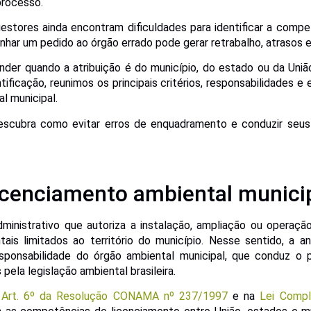
processo.
gestores ainda encontram dificuldades para identificar a compe
har um pedido ao órgão errado pode gerar retrabalho, atrasos e
nder quando a atribuição é do município, do estado ou da União
ntificação, reunimos os principais critérios, responsabilidades 
l municipal.
descubra como evitar erros de enquadramento e conduzir seu
licenciamento ambiental munici
ministrativo que autoriza a instalação, ampliação ou operaç
is limitados ao território do município. Nesse sentido, a a
esponsabilidade do órgão ambiental municipal, que conduz o
 pela legislação ambiental brasileira.
o
Art. 6º da Resolução CONAMA nº 237/1997
e na
Lei Comp