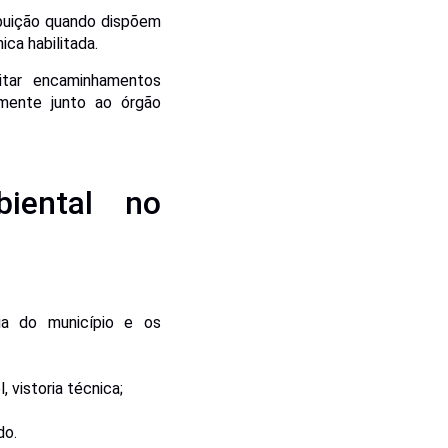
buição quando dispõem
ca habilitada.
itar encaminhamentos
tamente junto ao órgão
iental no
cia do município e os
 vistoria técnica;
do.