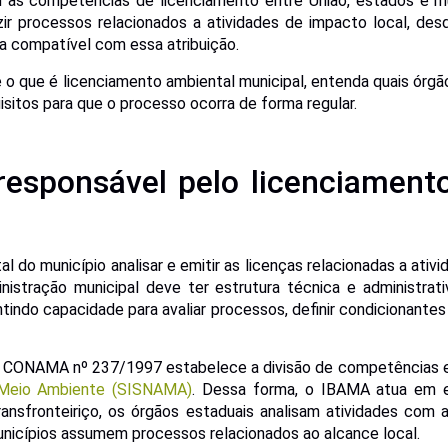
 as competências de licenciamento entre União, estados e mun
ir processos relacionados a atividades de impacto local, des
va compatível com essa atribuição.
e o que é licenciamento ambiental municipal, entenda quais órg
sitos para que o processo ocorra de forma regular.
esponsável pelo licenciament
 do município analisar e emitir as licenças relacionadas a ativi
nistração municipal deve ter estrutura técnica e administra
ntindo capacidade para avaliar processos, definir condicionantes 
o CONAMA nº 237/1997 estabelece a divisão de competências e
 Meio Ambiente (SISNAMA)
. Dessa forma, o IBAMA atua em
ransfronteiriço, os órgãos estaduais analisam atividades com a
unicípios assumem processos relacionados ao alcance local.