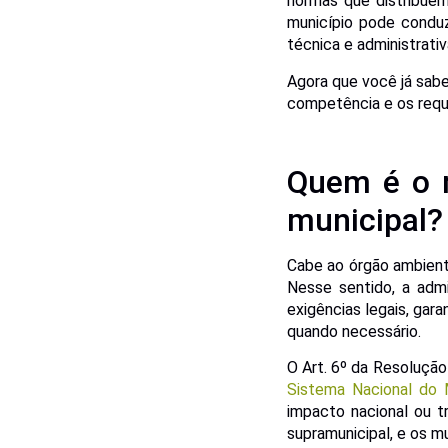
normas que distribuem
município pode conduz
técnica e administrati
Agora que você já sab
competência e os requi
Quem é o r
municipal?
Cabe ao órgão ambiental
Nesse sentido, a admi
exigências legais, gara
quando necessário.
O Art. 6º da Resoluçã
Sistema Nacional do
impacto nacional ou t
supramunicipal, e os m