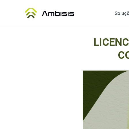
Soluç
LICENC
C