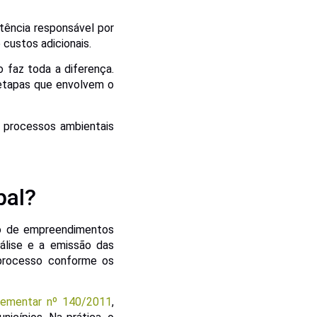
tência responsável por
 custos adicionais.
 faz toda a diferença.
e etapas que envolvem o
s processos ambientais
pal?
ão de empreendimentos
nálise e a emissão das
 processo conforme os
lementar nº 140/2011
,