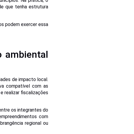
icípios. Na prática, o
de que tenha estrutura
ãos podem exercer essa
o ambiental
dades de impacto local.
tiva compatível com as
e realizar fiscalizações
ntre os integrantes do
 empreendimentos com
brangência regional ou