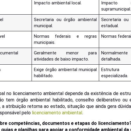
Impacto ambiental local.
Impacto r
supramunicipal
el
Secretaria ou órgão ambiental
Secretaria ou
municipal.
estadual.
vel
Normas federais e regras
Normas federai
municipais.
ocumental
Geralmente menor para
Normalmente
atividades de baixo impacto.
detalhada.
a
Exige órgão ambiental municipal
Estrutur
habilitado.
especializada.
al no licenciamento ambiental depende da existência de estru
o tem órgão ambiental habilitado, conselho deliberativo ou e
, a atribuição retorna ao estado, situação que ainda gera dúvi
esponsável pelo
licenciamento ambiental
.
obre competências, documentos e etapas do licenciamento?
 guias e planilhas para apoiar a conformidade ambiental da