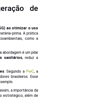
eração de
SG) ao otimizar o uso
atéria-prima. A prática
ocioambientais, como a
a abordagem é um pilar
s sanitários
, reduz a
res
. Segundo a
PwC
, a
ores brasileiros. Esse
exemplo.
 assim, a importância da
o estratégico, além de