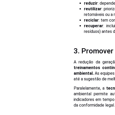
reduzir
: depende
reutilizar
: prior
retornáveis ou a 
reciclar
: tem co
recuperar
: inc
resíduos) antes d
3. Promover 
A redução da geraçã
treinamentos contín
ambiental.
As equipes 
até a sugestão de mel
Paralelamente, a
tecn
ambiental permite aut
indicadores em tempo 
da conformidade legal.