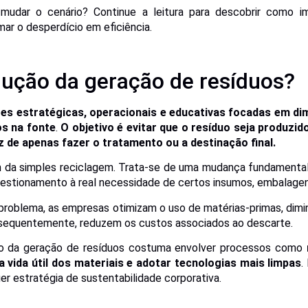
udar o cenário? Continue a leitura para descobrir como i
mar o desperdício em eficiência.
dução da geração de resíduos?
es estratégicas, operacionais e educativas focadas em dim
s na fonte
.
O objetivo é evitar que o resíduo seja produzid
z de apenas
f
azer
o
tratamento ou
a
destinação final.
m da simples reciclagem. Trata-se de uma mudança fundament
stionamento à real necessidade de certos insumos, embalagen
 problema, as empresas otimizam o uso de matérias-primas, dim
sequentemente, reduzem os custos associados ao descarte.
o da geração de resíduos costuma envolver processos como
a vida útil dos materiais e adotar tecnologias mais limpas
.
r estratégia de sustentabilidade corporativa.