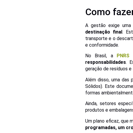
Como fazer
A gestão exige uma 
destinação final
. Es
transporte e o descart
e conformidade.
No Brasil, a
PNRS
(
responsabilidades
. E
geração de resíduos e
Além disso, uma das p
Sólidos). Este docum
formas ambientalmente
Ainda, setores espec
produtos e embalagens
Um plano eficaz, que 
programadas, um cro