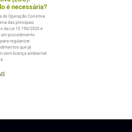
o é necessária?
a de Operação Corretiva
uma das principais
s da Lei 15.190/2025 e
a um procedimento
 para regularizar
dimentos que já
m sem licença ambiental
té
AIS