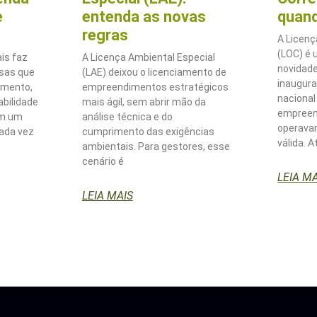
e
entenda as novas
quand
regras
A Licenç
(LOC) é 
is faz
A Licença Ambiental Especial
novidade
esas que
(LAE) deixou o licenciamento de
inaugur
imento,
empreendimentos estratégicos
nacional
bilidade
mais ágil, sem abrir mão da
empreen
em um
análise técnica e do
operava
cada vez
cumprimento das exigências
válida. A
ambientais. Para gestores, esse
cenário é
LEIA M
LEIA MAIS