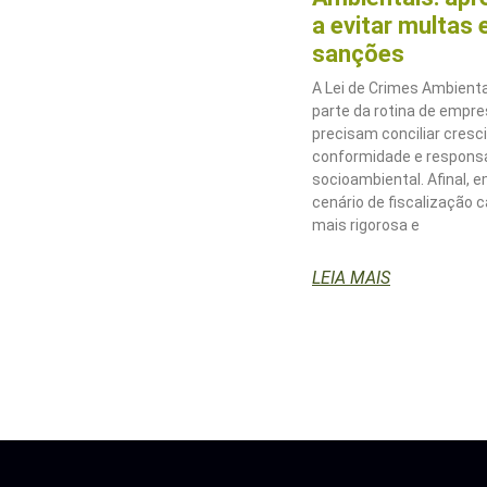
a evitar multas 
sanções
A Lei de Crimes Ambienta
parte da rotina de empr
precisam conciliar cresc
conformidade e responsa
socioambiental. Afinal, 
cenário de fiscalização 
mais rigorosa e
LEIA MAIS