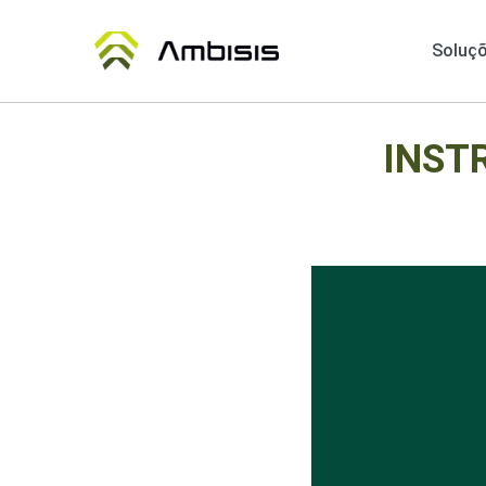
Soluç
INST