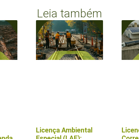
Leia também
Licença Ambiental
Licen
enda
Especial (LAE):
Corre