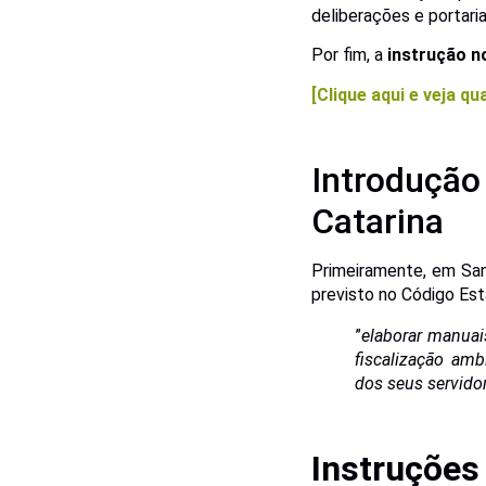
deliberações e portaria
Por fim, a
instrução n
[Clique aqui e veja q
Introduçã
Catarina
Primeiramente, em San
previsto no Código Es
”
elaborar manuais
fiscalização amb
dos seus servido
Instruções