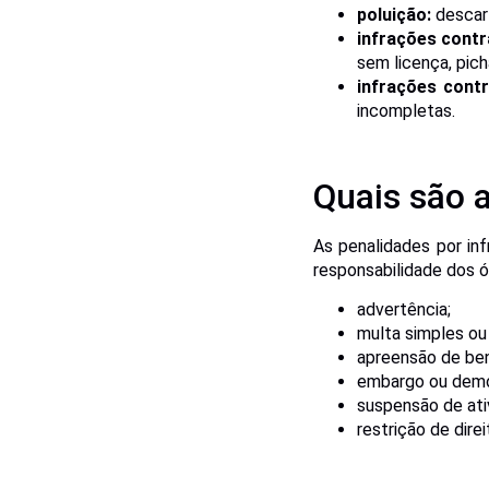
poluição:
descar
infrações contr
sem licença, pi
infrações cont
incompletas.
Quais são 
As penalidades por in
responsabilidade dos ór
advertência;
multa simples ou 
apreensão de ben
embargo ou demo
suspensão de ati
restrição de direi