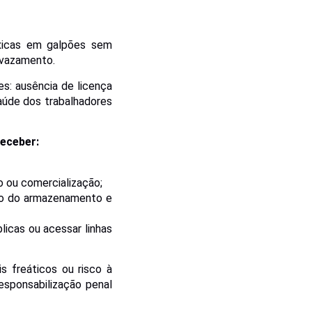
xicas em galpões sem
 vazamento.
es: ausência de licença
aúde dos trabalhadores
receber:
 ou comercialização;
ão do armazenamento e
blicas ou acessar linhas
 freáticos ou risco à
responsabilização penal