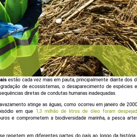
ais
estão cada vez mais em pauta, principalmente diante dos d
egradação de ecossistemas, o desaparecimento de espécies e
nsequências diretas de condutas humanas inadequadas.
avazamento atinge as águas, como ocorreu em janeiro de 2000
pisódio em que
1,3 milhão de litros de óleo foram despeja
ouros e comprometem a biodiversidade marinha, a pesca artes
e repetem em diferentes partes do país ao longo da história