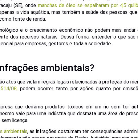
racaju (SE), onde
manchas de óleo se espalharam por 4,5 quil
apenas a vida aquática, mas também a saúde das pessoas que
como fonte de renda.
cnológico e o crescimento econômico não podem mais anda
nte dos recursos naturais. Dessa forma, entender o que são 
encial para empresas, gestores e toda a sociedade.
infrações ambientais?
ão atos que violam regras legais relacionadas à proteção do m
.514/08
, podem ocorrer tanto por ações quanto por omiss
presa que derrama produtos tóxicos em um rio sem ter au
 mesmo vale para uma indústria que desmata uma área de pre
s sem licença.
s ambientais
, as infrações costumam ter consequências admini