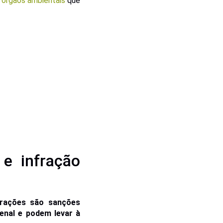
r
órgãos ambientais
que
 e infração
frações são sanções
enal e podem levar à