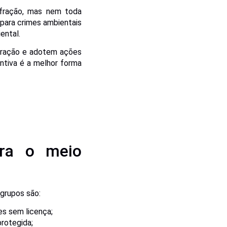
nfração, mas nem toda
 para crimes ambientais
ental.
nfração e adotem ações
entiva é a melhor forma
tra o meio
 grupos são:
es sem licença;
rotegida;