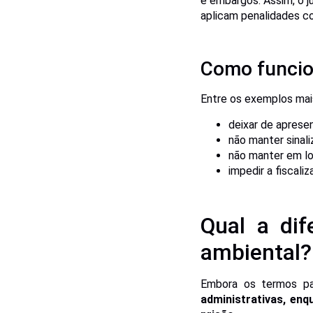
e embargos. Assim, o j
aplicam penalidades c
Como funcio
Entre os exemplos mai
deixar de apresen
não manter sinal
não manter em loc
impedir a fiscali
Qual a dif
ambiental?
Embora os termos pa
administrativas, en