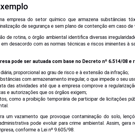
exemplo
ma empresa do setor químico que armazena substâncias tó
sinalização de segurança e sem plano de contenção em caso de
o de rotina, o órgão ambiental identifica diversas irregularidad
 em desacordo com as normas técnicas e riscos iminentes à s
resa pode ser autuada com base no Decreto nº 6.514/08 e 
diária, proporcional ao grau de risco e à extensão da infração;
bstâncias com armazenamento irregular, o que impede o seu uso
ata das atividades até que a empresa comprove a regularizaç
ças e autorizações que os órgãos exigem;
itos, como a proibição temporária de participar de licitações pú
tal.
rra um vazamento que provoque contaminação do solo, lençóis
administrativa pode evoluir para crime ambiental. Assim, gera 
presa, conforme a Lei nº 9.605/98.