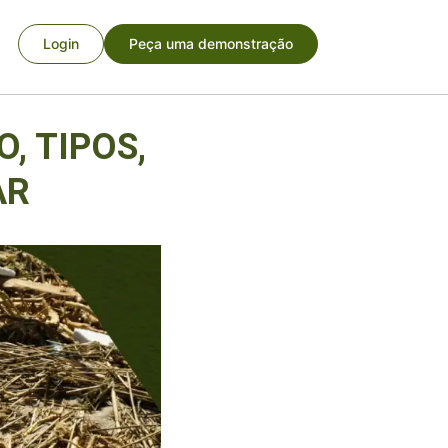
Login
Peça uma demonstração
, TIPOS,
AR