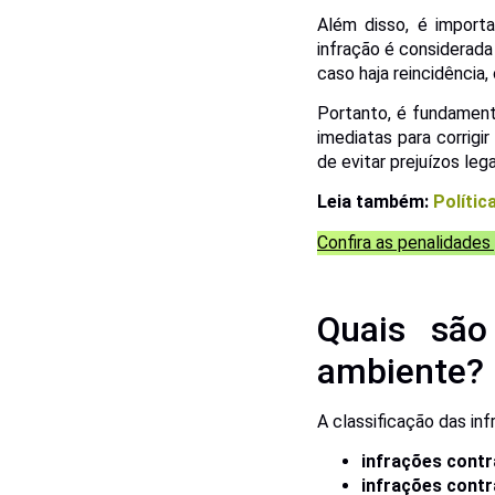
Além disso, é import
infração é considerada
caso haja reincidência
Portanto, é fundament
imediatas para corrigir
de evitar prejuízos lega
Leia também:
Polític
Confira as penalidades
Quais são
ambiente?
A classificação das in
infrações contr
infrações contra