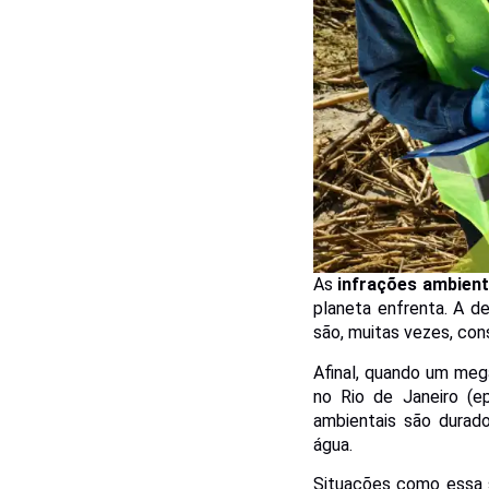
As
infrações ambient
planeta enfrenta. A d
são, muitas vezes, co
Afinal, quando um meg
no Rio de Janeiro (e
ambientais são durad
água.
Situações como essa s