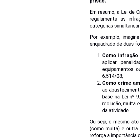
prisão.
Em resumo, a Lei de C
regulamenta as infr
categorias simultanea
Por exemplo, imagine
enquadrado de duas f
Como
infração
aplicar penali
equipamentos o
6.514/08;
Como crime amb
ao abastecimento
base na Lei nº 
reclusão, multa 
da atividade.
Ou seja, o mesmo ato (
(como multa) e outra 
reforça a importância 