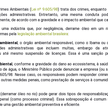
rimes Ambientais (
Lei nº 9.605/98
) trata dos crimes, enquanto
ações administrativas. Entretanto, uma mesma conduta pod
mente, de acordo com a gravidade e o impacto ambiental que ca
 uma indústria que, por negligência, derrame óleo em um r
ormas pela
legislação ambiental brasileira
:
 ambiental
, o órgão ambiental responsável, como o Ibama ou 
dades administrativas que incluem multas, embargo da ati
u até mesmo suspensão de licenças. Essa é uma sanção pr
iental
, conforme a gravidade do dano ao ecossistema, à saúd
 de água, o Ministério Público pode denunciar a empresa (ou 
9.605/98. Nesse caso, os responsáveis podem responder crimi
e outras medidas penais, como prestação de serviços à comunid
derramar óleo no rio) pode gerar dois tipos de responsabiliza
penal (como processo criminal). Essa sobreposição é comum 
de uma gestão ambiental preventiva e eficiente.