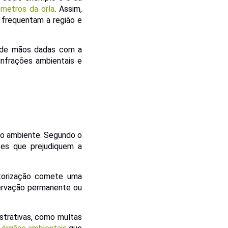
ômetros da orla
. Assim,
 frequentam a região e
r de mãos dadas com a
infrações ambientais e
eio ambiente. Segundo o
ões que prejudiquem a
torização comete uma
servação permanente ou
strativas, como multas