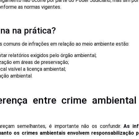
ulgamento não ocorre por parte do Poder Judiciário, mas sim po
onforme as normas vigentes.
na na prática?
s comuns de infrações em relação ao meio ambiente estão:
tar relatórios exigidos pelo órgão ambiental;
ização em áreas de preservação;
al visível a licença ambiental;
zação ambiental.
erença entre crime ambiental
reçam semelhantes, é importante não os confundir.
As in
quanto os crimes ambientais envolvem responsabilização p